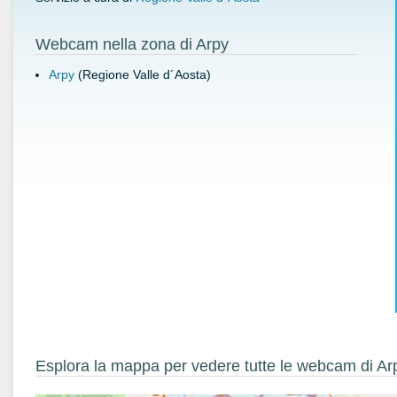
Webcam nella zona di Arpy
Arpy
(Regione Valle d´Aosta)
Esplora la mappa per vedere tutte le webcam di Ar